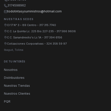
3174598962
todotintasysuministros@hotmail.com
NUESTRAS SEDES
Cl 17 N° 3 – 89 Centro
-
317 315 7740
C.C. La Quinta Lc. 225 Bis 227-235
-
317 586 9606
C.C. Sanandrexito's Lc 1A
-
317 394 6156
Cotizaciones Corporativas
-
324 358 59 97
Ibagué, Tolima
DE TU INTERÉS
Nosotros
Distribuidores
Nuestras Tiendas
Nuestros Clientes
PQR