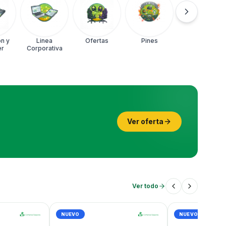
n y
Linea
Ofertas
Pines
er
Corporativa
Ver oferta
Ver todo
NUEVO
NUEVO