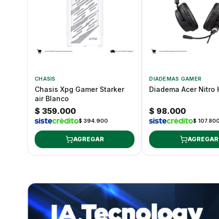
CHASIS
DIADEMAS GAMER
Chasis Xpg Gamer Starker
Diadema Acer Nitro
air Blanco
$ 359.000
$ 98.000
$ 394.900
$ 107.80
AGREGAR
AGREGAR