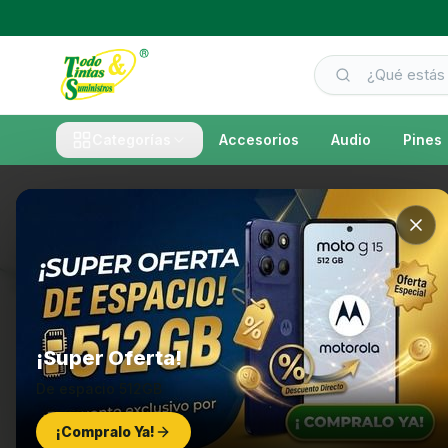
Categorías
Accesorios
Audio
Pines
¡Super Oferta!
De espacio 512GB
¡Compralo Ya!