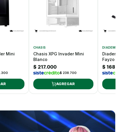
CHASIS
DIADEMAS GAME
er Mini
Chasis XPG Invader Mini
Diadema Gami
Blanco
Fayzo Blanca
$ 217.000
$ 168.000
0.300
$ 238.700
$
GAR
AGREGAR
AG