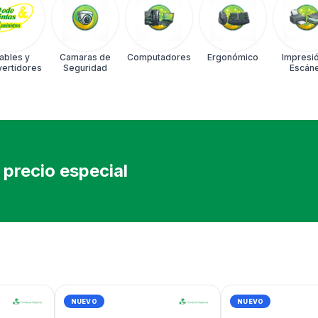
ables y
Camaras de
Computadores
Ergonómico
Impresió
ertidores
Seguridad
Escán
precio especial
NUEVO
NUEVO