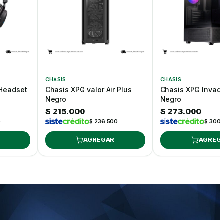
CHASIS
CHASIS
 Headset
Chasis XPG valor Air Plus
Chasis XPG Invad
Negro
Negro
$ 215.000
$ 273.000
0
$ 236.500
$ 30
AGREGAR
AGRE