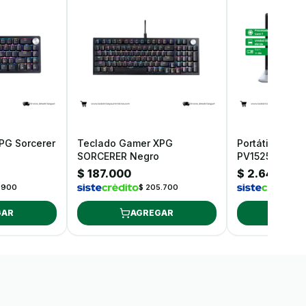
PG Sorcerer
Teclado Gamer XPG
Portátil Dell P
SORCERER Negro
PV15250 Core 
Ssd 512GB Win
$ 187.000
$ 2.646.00
15.6"
.900
$ 205.700
$
GAR
AGREGAR
AG