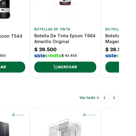
BOTELLAS DE TINTA
BOTELLAS DE TI
Botella De Tinta Epson T664
Botella De Ti
 Epson T544
Amarillo Original
Magenta Origi
$ 39.500
$ 39.500
.450
$ 43.450
$
GAR
AGREGAR
AG
Ver todo