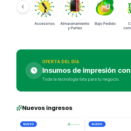
Accesorios
Almacenamiento
Bajo Pedido
C
y Partes
conv
OFERTA DEL DÍA
Insumos de impresión con 
Toda la tecnología lista para tu negocio.
Nuevos ingresos
NUEVO
NUEVO