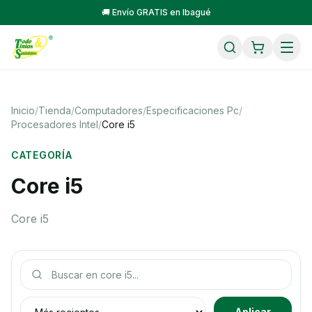
🚚 Envío GRATIS en Ibagué
Inicio
/
Tienda
/
Computadores
/
Especificaciones Pc
/
Procesadores Intel
/
Core i5
CATEGORÍA
Core i5
Core i5
Buscar productos
Ordenar productos
Aplicar