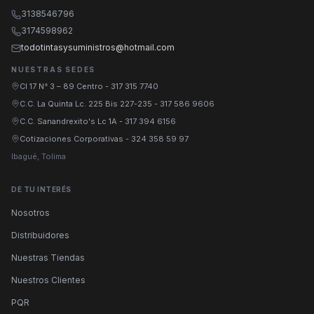
3138546796
3174598962
todotintasysuministros@hotmail.com
NUESTRAS SEDES
Cl 17 N° 3 – 89 Centro
-
317 315 7740
C.C. La Quinta Lc. 225 Bis 227-235
-
317 586 9606
C.C. Sanandrexito's Lc 1A
-
317 394 6156
Cotizaciones Corporativas
-
324 358 59 97
Ibagué, Tolima
DE TU INTERÉS
Nosotros
Distribuidores
Nuestras Tiendas
Nuestros Clientes
PQR