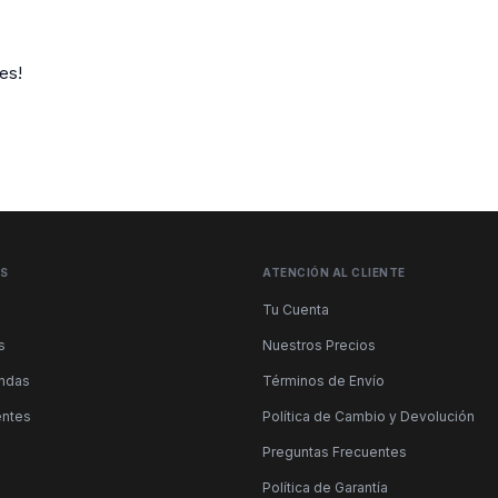
es!
ÉS
ATENCIÓN AL CLIENTE
Tu Cuenta
s
Nuestros Precios
endas
Términos de Envío
entes
Política de Cambio y Devolución
Preguntas Frecuentes
Política de Garantía