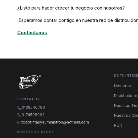
¿Listo para hacer crecer tu negocio con nosotros?
¡Esperamos contar contigo en nuestra red de distribuidor
Contáctanos
DE TU INTER
Nosotros
Distribuidore
CONTACTO
Nuestras Ti
3138546796
3174598962
Nuestros Cli
todotintasysuministros@hotmail.com
PQR
NUESTRAS SEDES