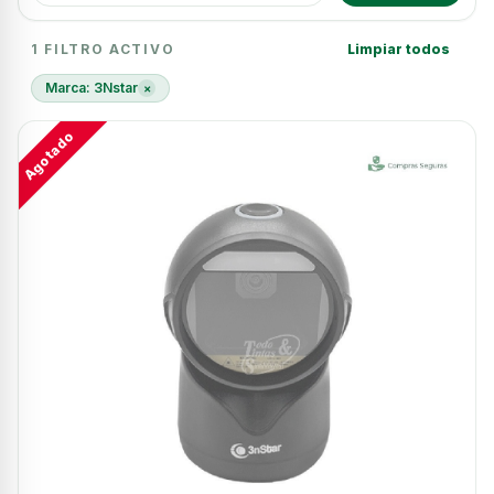
2 resultados
1 FILTRO ACTIVO
Limpiar todos
Marca: 3Nstar
×
Agotado