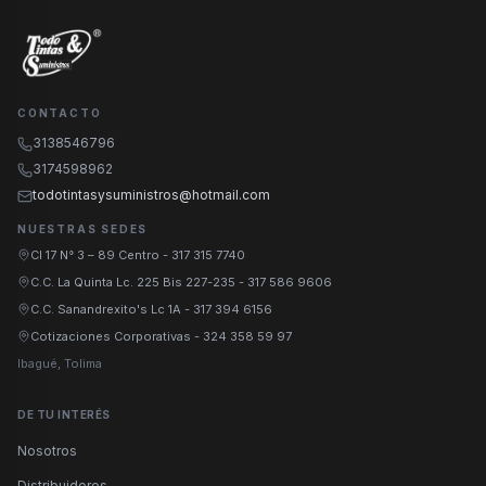
CONTACTO
3138546796
3174598962
todotintasysuministros@hotmail.com
NUESTRAS SEDES
Cl 17 N° 3 – 89 Centro
-
317 315 7740
C.C. La Quinta Lc. 225 Bis 227-235
-
317 586 9606
C.C. Sanandrexito's Lc 1A
-
317 394 6156
Cotizaciones Corporativas
-
324 358 59 97
Ibagué, Tolima
DE TU INTERÉS
Nosotros
Distribuidores