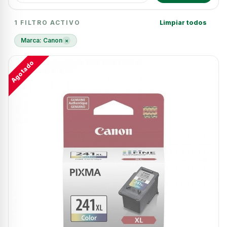
16 resultados
1 FILTRO ACTIVO
Limpiar todos
Marca: Canon
×
Agotado