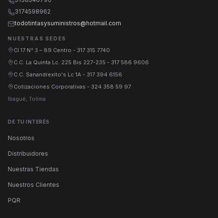
3174598962
todotintasysuministros@hotmail.com
NUESTRAS SEDES
Cl 17 N° 3 – 89 Centro
-
317 315 7740
C.C. La Quinta Lc. 225 Bis 227-235
-
317 586 9606
C.C. Sanandrexito's Lc 1A
-
317 394 6156
Cotizaciones Corporativas
-
324 358 59 97
Ibagué, Tolima
DE TU INTERÉS
Nosotros
Distribuidores
Nuestras Tiendas
Nuestros Clientes
PQR