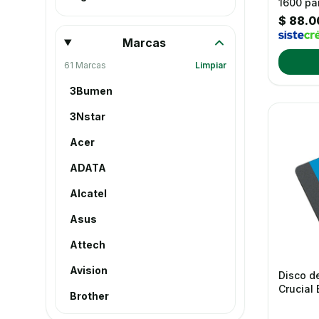
1600 par
$ 88.0
Impresión Y Escáner
Marcas
Inteligencia Artificial - AI
61 Marcas
Limpiar
Linea Corporativa
3Bumen
Ofertas
3Nstar
Pines
Acer
Punto POS
ADATA
Redes Y WiFi
Alcatel
Software Y Antivirus
Asus
Televisores
Attech
Zona Gamer
Avision
Disco d
Crucial
Brother