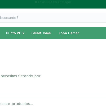
💳 Compra a cuotas con Sistecrédito, Wompi y SU+ Pay
Punto POS
SmartHome
Zona Gamer
necesitas filtrando por
 productos