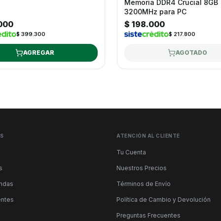
Memoria DDR4 Crucial 8GB
3200MHz para PC
000
$ 198.000
$ 399.300
$ 217.800
AGREGAR
AGOTADO
ÉS
ATENCIÓN AL CLIENTE
Tu Cuenta
s
Nuestros Precios
endas
Términos de Envío
entes
Política de Cambio y Devolución
Preguntas Frecuentes