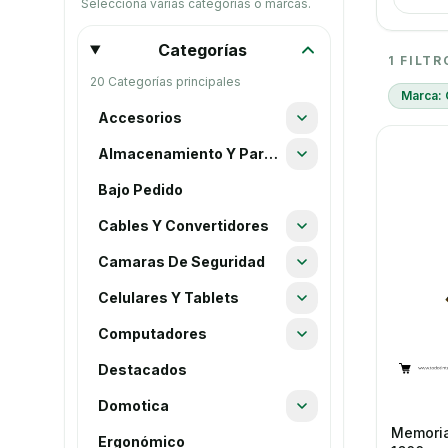
Selecciona varias categorías o marcas.
Categorías
5 resul
1 FILT
20 Categorías principales
Marca: 
Accesorios
Almacenamiento Y Partes
Bajo Pedido
Cables Y Convertidores
Camaras De Seguridad
Celulares Y Tablets
Computadores
Destacados
Domotica
Memoria
Ergonómico