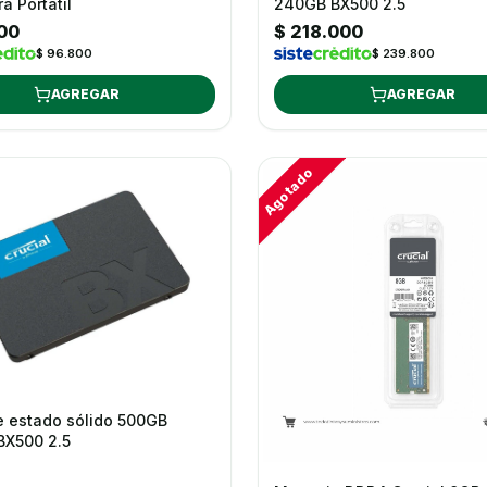
a Portátil
240GB BX500 2.5
00
$ 218.000
$ 96.800
$ 239.800
AGREGAR
AGREGAR
Agotado
e estado sólido 500GB
 BX500 2.5