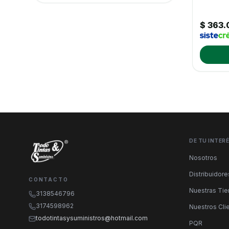
Canon
Compumax
$ 363.
Corsair
Crucial
✓
Dell
DigitalPos
El Cid
EPSON
DE TU INTER
Ezviz
Nosotros
Fantech
Distribuidore
CONTACTO
Geforce
Nuestras Ti
3138546796
Genius
3174598962
Nuestros Cli
todotintasysuministros@hotmail.com
Gogle
PQR