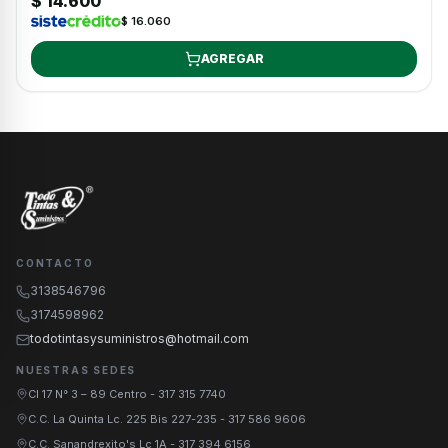
$ 14.600
$ 16.060
AGREGAR
CONTACTO
3138546796
3174598962
todotintasysuministros@hotmail.com
NUESTRAS SEDES
Cl 17 N° 3 – 89 Centro
-
317 315 7740
C.C. La Quinta Lc. 225 Bis 227-235
-
317 586 9606
C.C. Sanandrexito's Lc 1A
-
317 394 6156