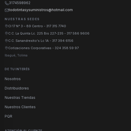
3174598962
todotintasysuministros@hotmail.com
NUESTRAS SEDES
Cl 17 N° 3 – 89 Centro
-
317 315 7740
C.C. La Quinta Lc. 225 Bis 227-235
-
317 586 9606
C.C. Sanandrexito's Lc 1A
-
317 394 6156
Cotizaciones Corporativas
-
324 358 59 97
Ibagué, Tolima
DE TU INTERÉS
Nosotros
Distribuidores
Nuestras Tiendas
Nuestros Clientes
PQR
ATENCIÓN AL CLIENTE