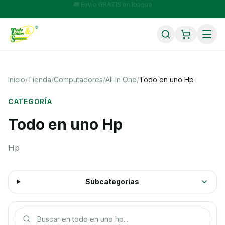
💳 Compra a cuotas con Sistecrédito, Wompi y SU+ Pay
Inicio
/
Tienda
/
Computadores
/
All In One
/
Todo en uno Hp
CATEGORÍA
Todo en uno Hp
Hp
Subcategorías
Buscar productos