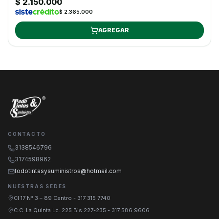
$ 2.150.000
$ 2.365.000
AGREGAR
CONTACTO
3138546796
3174598962
todotintasysuministros@hotmail.com
NUESTRAS SEDES
Cl 17 N° 3 – 89 Centro
-
317 315 7740
C.C. La Quinta Lc. 225 Bis 227-235
-
317 586 9606