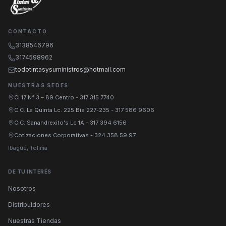
CONTACTO
3138546796
3174598962
todotintasysuministros@hotmail.com
NUESTRAS SEDES
Cl 17 N° 3 – 89 Centro
-
317 315 7740
C.C. La Quinta Lc. 225 Bis 227-235
-
317 586 9606
C.C. Sanandrexito's Lc 1A
-
317 394 6156
Cotizaciones Corporativas
-
324 358 59 97
Ibagué, Tolima
DE TU INTERÉS
Nosotros
Distribuidores
Nuestras Tiendas