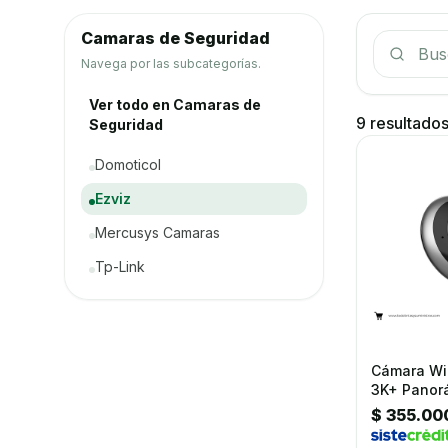
Camaras de Seguridad
Buscar p
Navega por las subcategorías.
Ver todo en Camaras de
9 resultado
Seguridad
Domoticol
Ezviz
Mercusys Camaras
Tp-Link
Cámara Wi
3K+ Panor
Interiores
$ 355.00