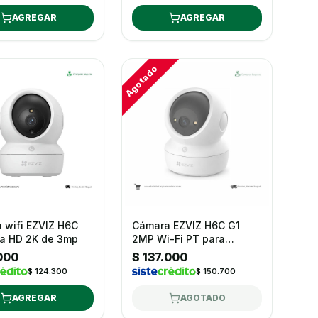
AGREGAR
AGREGAR
Agotado
 wifi EZVIZ H6C
Cámara EZVIZ H6C G1
tra HD 2K de 3mp
2MP Wi-Fi PT para
Interiores
.000
$ 137.000
$ 124.300
$ 150.700
AGREGAR
AGOTADO