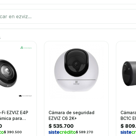
roductos
s
-Fi EZVIZ E4P
Cámara de seguridad
Cámara
ámica para
EZVIZ C6 2K+
BC1C El
para ex
0
$ 535.700
$ 809
$ 390.500
$ 589.270