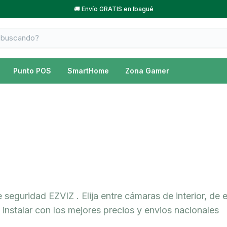
🚚 Envío GRATIS en Ibagué
Punto POS
SmartHome
Zona Gamer
guridad EZVIZ . Elija entre cámaras de interior, de e
e instalar con los mejores precios y envios nacionales