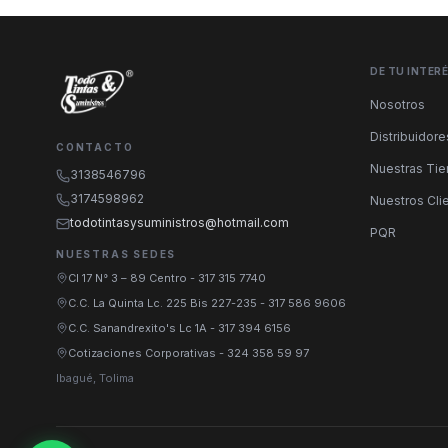
DE TU INTER
Nosotros
Distribuidore
CONTACTO
Nuestras Ti
3138546796
3174598962
Nuestros Cli
todotintasysuministros@hotmail.com
PQR
NUESTRAS SEDES
Cl 17 N° 3 – 89 Centro
-
317 315 7740
C.C. La Quinta Lc. 225 Bis 227-235
-
317 586 9606
C.C. Sanandrexito's Lc 1A
-
317 394 6156
Cotizaciones Corporativas
-
324 358 59 97
Ibagué, Tolima