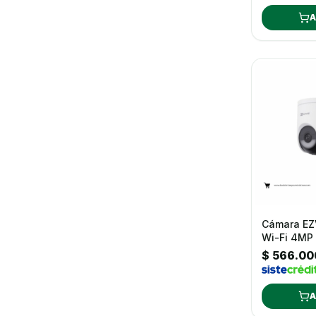
A
Cámara EZ
Wi-Fi 4MP 
Recargable
$ 566.00
USB Tipo 
A