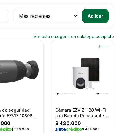
Ordenar productos
Aplicar
Ver esta categoría en catálogo completo
 de seguridad
Cámara EZVIZ HB8 Wi-Fi
ife EZVIZ 1080P
con Batería Recargable +
terior
Kit Panel Solar
.000
$ 420.000
$ 889.900
$ 462.000