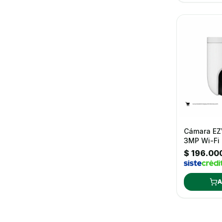
Cámara EZ
3MP Wi-Fi
Exteriores
$ 196.00
A