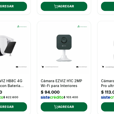
GREGAR
AGREGAR
VIZ HB8C 4G
Cámara EZVIZ H1C 2MP
Cámara
con Batería
Wi-Fi para Interiores
Pro ul
 + Kit Solar
0
$ 94.000
$ 113
C
$ 622.600
$ 103.400
GREGAR
AGREGAR