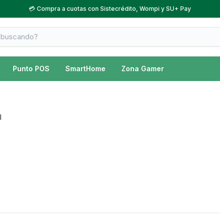
💳 Compra a cuotas con Sistecrédito, Wompi y SU+ Pay
Punto POS
SmartHome
Zona Gamer
l