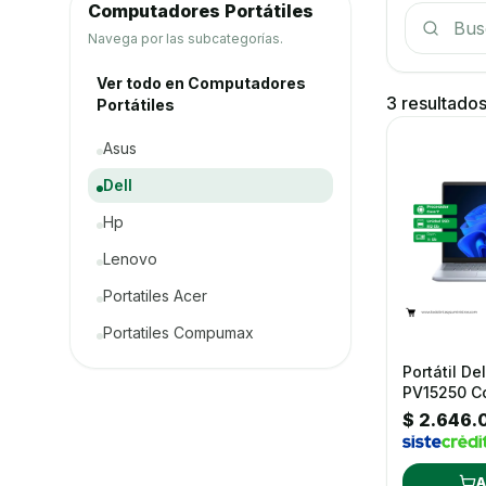
Computadores Portátiles
Buscar p
Navega por las subcategorías.
Ver todo en Computadores
3 resultado
Portátiles
Asus
Dell
Hp
Lenovo
Portatiles Acer
Portatiles Compumax
Portátil Del
PV15250 C
16GB Ssd 
$ 2.646.
11 Pro 15.6"
A