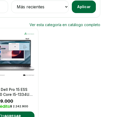
Ordenar productos
Aplicar
Ver esta categoría en catálogo completo
l Dell Pro 15 ESS
334U
B Ssd 512GB
39.000
Windows 11 Pro 15.6"
$ 2.242.900
AGREGAR