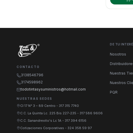
DE TU INTER
Nosotros
Distribuidore
CONTACTO
Nuestras Ti
3138546796
3174598962
Nuestros Cli
todotintasysuministros@hotmail.com
PQR
NUESTRAS SEDES
Cl 17 N° 3 – 89 Centro
-
317 315 7740
C.C. La Quinta Lc. 225 Bis 227-235
-
317 586 9606
C.C. Sanandrexito's Lc 1A
-
317 394 6156
Cotizaciones Corporativas
-
324 358 59 97