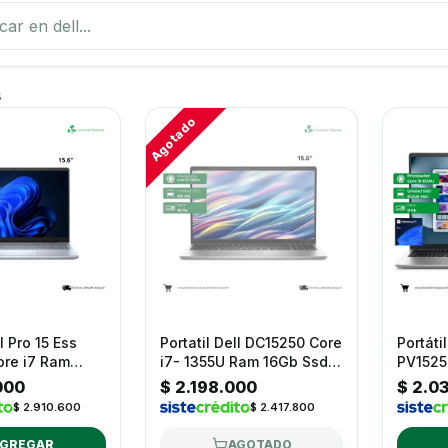
roductos
s
Agotado
l Pro 15 Ess
Portatil Dell DC15250 Core
Portáti
ore i7 Ram
i7- 1355U Ram 16Gb Ssd
PV15250 Core I5-1
512GB Windows
512Gb 15.6"
Ram 8G
000
$ 2.198.000
$ 2.0
$ 2.910.600
$ 2.417.800
GREGAR
AGOTADO