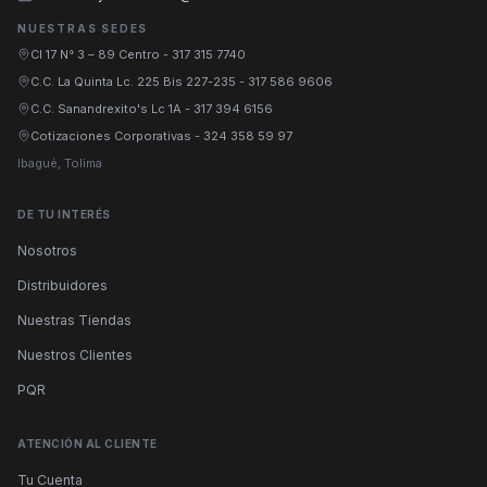
NUESTRAS SEDES
Cl 17 N° 3 – 89 Centro
-
317 315 7740
C.C. La Quinta Lc. 225 Bis 227-235
-
317 586 9606
C.C. Sanandrexito's Lc 1A
-
317 394 6156
Cotizaciones Corporativas
-
324 358 59 97
Ibagué, Tolima
DE TU INTERÉS
Nosotros
Distribuidores
Nuestras Tiendas
Nuestros Clientes
PQR
ATENCIÓN AL CLIENTE
Tu Cuenta