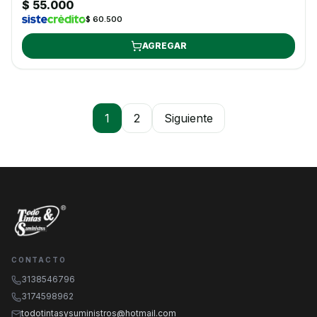
$ 55.000
$ 60.500
AGREGAR
1
2
Siguiente
CONTACTO
3138546796
3174598962
todotintasysuministros@hotmail.com