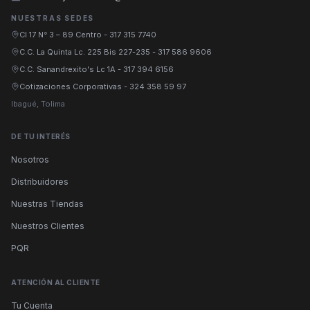
NUESTRAS SEDES
Cl 17 N° 3 – 89 Centro
-
317 315 7740
C.C. La Quinta Lc. 225 Bis 227-235
-
317 586 9606
C.C. Sanandrexito's Lc 1A
-
317 394 6156
Cotizaciones Corporativas
-
324 358 59 97
Ibagué, Tolima
DE TU INTERÉS
Nosotros
Distribuidores
Nuestras Tiendas
Nuestros Clientes
PQR
ATENCIÓN AL CLIENTE
Tu Cuenta