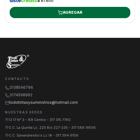
$ 61.600
AGREGAR
CONTACTO
3138546796
3174598962
todotintasysuministros@hotmail.com
NUESTRAS SEDES
Cl 17 N° 3 – 89 Centro
-
317 315 7740
C.C. La Quinta Lc. 225 Bis 227-235
-
317 586 9606
C.C. Sanandrexito's Lc 1A
-
317 394 6156