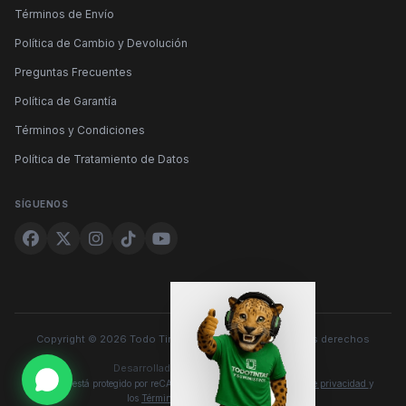
Términos de Envío
Política de Cambio y Devolución
Preguntas Frecuentes
Política de Garantía
Términos y Condiciones
Política de Tratamiento de Datos
SÍGUENOS
Copyright © 2026 Todo Tintas y Suministros. Todos los derechos
reservados.
Desarrollado por
Este sitio está protegido por reCAPTCHA y se aplican la
Política de privacidad
y
los
Términos del servicio
de Google.