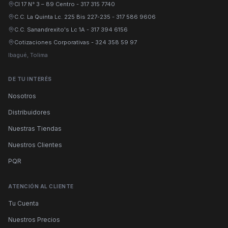
Cl 17 N° 3 – 89 Centro
-
317 315 7740
C.C. La Quinta Lc. 225 Bis 227-235
-
317 586 9606
C.C. Sanandrexito's Lc 1A
-
317 394 6156
Cotizaciones Corporativas
-
324 358 59 97
Ibagué, Tolima
DE TU INTERÉS
Nosotros
Distribuidores
Nuestras Tiendas
Nuestros Clientes
PQR
ATENCIÓN AL CLIENTE
Tu Cuenta
Nuestros Precios