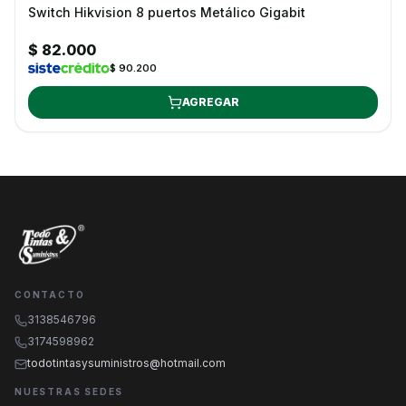
Switch Hikvision 8 puertos Metálico Gigabit
$ 82.000
$ 90.200
AGREGAR
CONTACTO
3138546796
3174598962
todotintasysuministros@hotmail.com
NUESTRAS SEDES