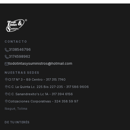
CONTACTO
3138546796
3174598962
todotintasysuministros@hotmail.com
NUESTRAS SEDES
Cl 17 N° 3 – 89 Centro
-
317 315 7740
C.C. La Quinta Lc. 225 Bis 227-235
-
317 586 9606
C.C. Sanandrexito's Lc 1A
-
317 394 6156
Cotizaciones Corporativas
-
324 358 59 97
Ibagué, Tolima
DE TU INTERÉS