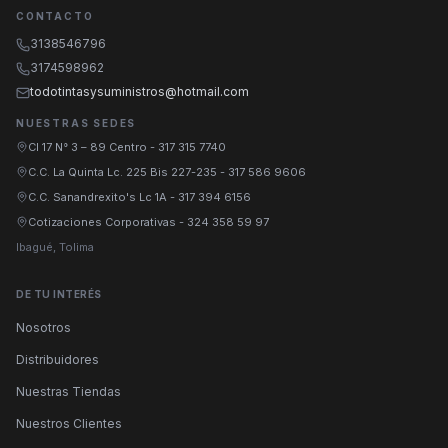
CONTACTO
3138546796
3174598962
todotintasysuministros@hotmail.com
NUESTRAS SEDES
Cl 17 N° 3 – 89 Centro
-
317 315 7740
C.C. La Quinta Lc. 225 Bis 227-235
-
317 586 9606
C.C. Sanandrexito's Lc 1A
-
317 394 6156
Cotizaciones Corporativas
-
324 358 59 97
Ibagué, Tolima
DE TU INTERÉS
Nosotros
Distribuidores
Nuestras Tiendas
Nuestros Clientes