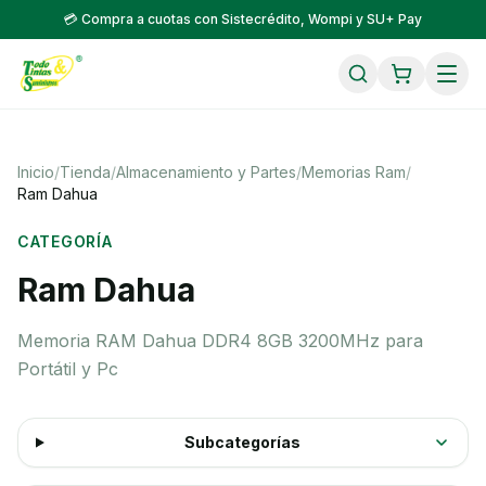
💳 Compra a cuotas con Sistecrédito, Wompi y SU+ Pay
Inicio
/
Tienda
/
Almacenamiento y Partes
/
Memorias Ram
/
Ram Dahua
CATEGORÍA
Ram Dahua
Memoria RAM Dahua DDR4 8GB 3200MHz para
Portátil y Pc
Subcategorías